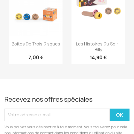
Aperçu rapide
Aperçu rapide


Boites De Trois Disques
Les Histoires Du Soir -
-...
Billy
7,00 €
14,90 €
Recevez nos offres spéciales
Vous pouvez vous désinscrire à tout moment. Vous trouverez pour cela
nos informations de contact dans les conditions d'utilisation du site.