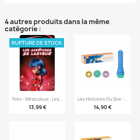
4 autres produits dans la même
catégorie :
RUPTURE DE STOCK
Aperçu rapide
Aperçu rapide


Yoto - Miraculous : Les...
Les Histoires Du Soir -...
13,99 €
14,90 €