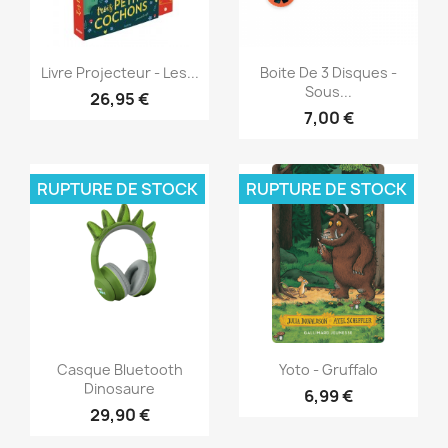
Aperçu rapide
Aperçu rapide


Livre Projecteur - Les...
Boite De 3 Disques -
Sous...
26,95 €
7,00 €
RUPTURE DE STOCK
RUPTURE DE STOCK
Aperçu rapide
Aperçu rapide


Casque Bluetooth
Yoto - Gruffalo
Dinosaure
6,99 €
29,90 €