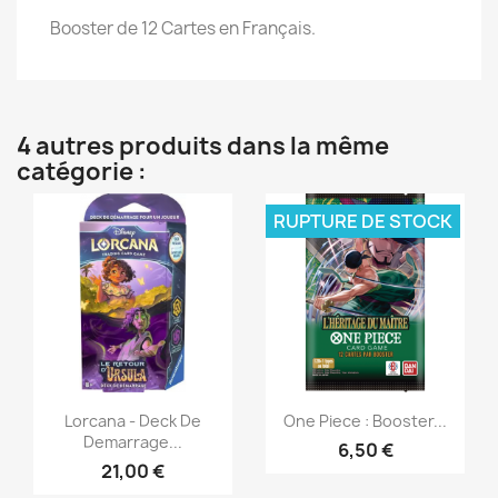
Booster de 12 Cartes en Français.
4 autres produits dans la même
catégorie :
RUPTURE DE STOCK
Aperçu rapide
Aperçu rapide


Lorcana - Deck De
One Piece : Booster...
Demarrage...
6,50 €
21,00 €