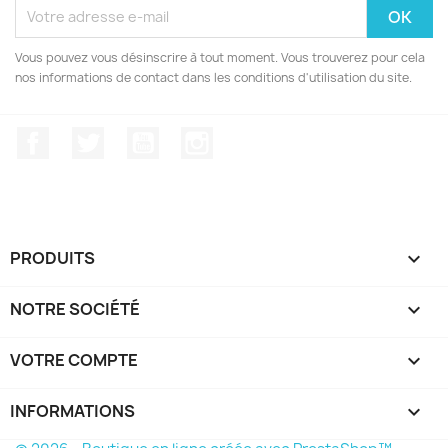
Vous pouvez vous désinscrire à tout moment. Vous trouverez pour cela
nos informations de contact dans les conditions d'utilisation du site.
Facebook
Twitter
YouTube
Instagram
PRODUITS

NOTRE SOCIÉTÉ

VOTRE COMPTE

INFORMATIONS
keyboard_arrow_down