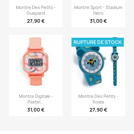
Aperçu rapide
Aperçu rapide


Montre Des Petits -
Montre Sport - Stadium
Guepard
Hero
27,90 €
31,00 €
RUPTURE DE STOCK
Aperçu rapide
Aperçu rapide


Montre Digitale -
Montre Des Petits -
Pastel...
Koala
31,00 €
27,90 €