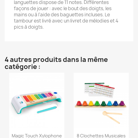
languettes dispose de 11 notes. Différentes
façons de jouer : avec le bout des doigts, les
mains ou à l'aide des baguettes incluses. Le
tambour est livré avec un livret de mélodies et 4
pics à doigts.
4 autres produits dans la même
catégorie :
Aperçu rapide
Aperçu rapide


Magic Touch Xylophone
8 Clochettes Musicales