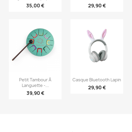
35,00 €
29,90 €
Aperçu rapide
Aperçu rapide


Petit Tambour À
Casque Bluetooth Lapin
Languette -...
29,90 €
39,90 €