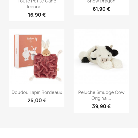
Toute Petite Cane
Snow Dragon
Jeanne -...
61,90 €
16,90 €
Aperçu rapide
Aperçu rapide


Doudou Lapin Bordeaux
Peluche Smudge Cow
Original...
25,00 €
39,90 €